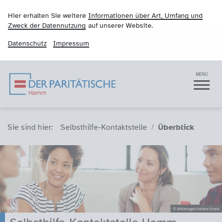
Hier erhalten Sie weitere
Informationen über Art, Umfang und
Zweck der Datennutzung
auf unserer Website.
Datenschutz
Impressum
Der Paritätische Ha
Navigation
MENÜ
Sie sind hier (Breadcrumb)
Sie sind hier:
Selbsthilfe-Kontaktstelle
Überblick
© AYAimages/Adobe Stock