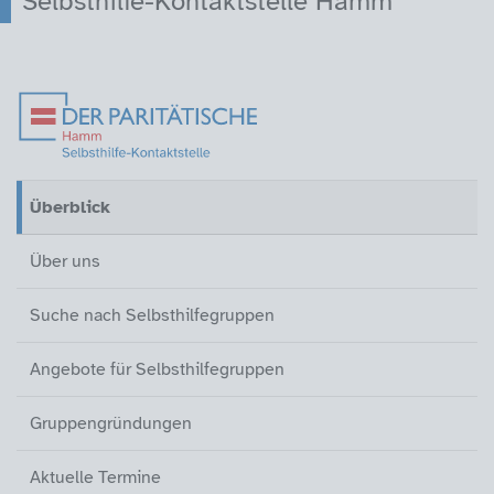
Selbsthilfe-Kontaktstelle Hamm
Überblick (aktiv)
Über uns
Suche nach Selbsthilfegruppen
Angebote für Selbsthilfegruppen
Gruppengründungen
Aktuelle Termine
Leichte Sprache
Gebärdensprache
Kontakt
Überblick
(aktiv)
Über uns
Suche nach Selbsthilfegruppen
Angebote für Selbsthilfegruppen
Gruppengründungen
Aktuelle Termine