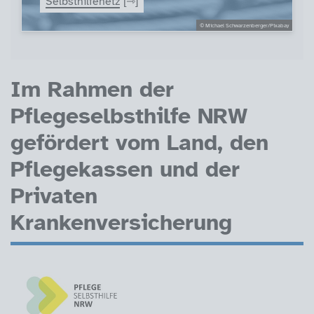
Selbsthilfenetz
© Michael Schwarzenberger/Pixabay
Förder-Logos
Im Rahmen der
Pflegeselbsthilfe NRW
gefördert vom Land, den
Pflegekassen und der
Privaten
Krankenversicherung