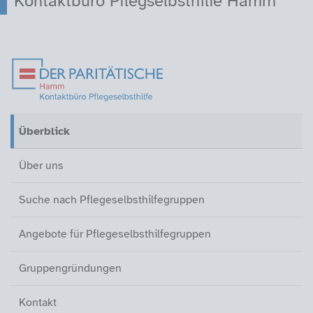
Kontaktbüro Pflegselbsthilfe Hamm
Überblick (aktiv)
Über uns
Suche nach Pflegeselbsthilfegrup
Angebote für Pflegeselbsthilfegr
Gruppengründungen
Kontakt
Überblick
(aktiv)
Über uns
Suche nach Pflegeselbsthilfegruppen
Angebote für Pflegeselbsthilfegruppen
Gruppengründungen
Kontakt