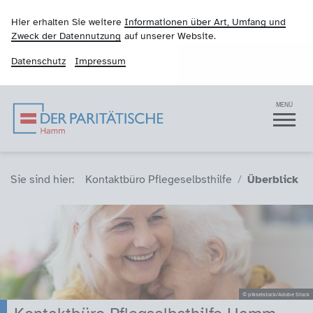
Hier erhalten Sie weitere
Informationen über Art, Umfang und
Zweck der Datennutzung
auf unserer Website.
Datenschutz
Impressum
Der Paritätische Ha
Navigation
MENÜ
Sie sind hier (Breadcrumb)
Sie sind hier:
Kontaktbüro Pflegeselbsthilfe
Überblick
© pikselstock/Adobe Stock